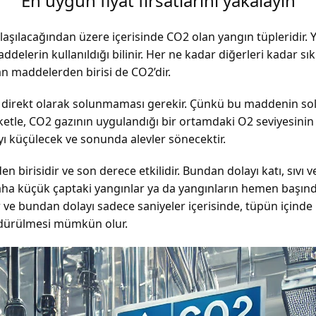
En uygun fiyat fırsatlarını yakalayın
laşılacağından üzere içerisinde CO
2
olan yangın tüpleridir. 
elerin kullanıldığı bilinir. Her ne kadar diğerleri kadar sık
an maddelerden birisi de CO
2
’dir.
e direkt olarak solunmaması gerekir. Çünkü bu maddenin s
ketle, CO
2
gazının uygulandığı bir ortamdaki O
2
seviyesinin
ı küçülecek ve sonunda alevler sönecektir.
 birisidir ve son derece etkilidir. Bundan dolayı katı, sıvı
 daha küçük çaptaki yangınlar ya da yangınların hemen başınd
r ve bundan dolayı sadece saniyeler içerisinde, tüpün içinde
ndürülmesi mümkün olur.