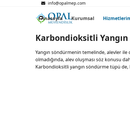
Skip
info@opalmep.com
to
content
Anasayfa
Kurumsal
Hizmetleri
Karbondioksitli Yangın
Yangın söndürmenin temelinde, alevler ile ok
olmadığında, alev oluşması söz konusu dahi 
Karbondioksitli yangın söndürme tüpü de, b