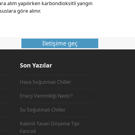
lara alım yapılırken karbondioksitli yangın
uslara göre alınır.
İletişime geç
Son Yazılar
Hava Soğutmalı Chiller
Enerji Verimliliği Nedir?
Su Soğutmalı Chiller
Kabinli Tavan Döşeme Tipi
Fancoil