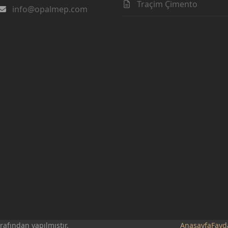
Traçim Çimento
info@opalmep.com
rafından yapılmıştır.
Anasayfa
Fayda