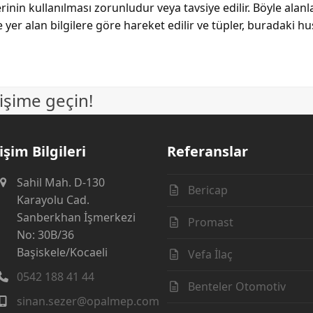
rinin kullanılması zorunludur veya tavsiye edilir. Böyle alan
r alan bilgilere göre hareket edilir ve tüpler, buradaki hus
işime geçin!
işim Bilgileri
Referanslar
Sahil Mah. D-130
Bericap
Karayolu Cad.
Sanberkhan İşmerkezi
Promast
No: 30B/36
Başiskele/Kocaeli
Vefa İlaç
0542 188 41 44
Benteler Otomotiv
sinan.sezer@opalmep.com