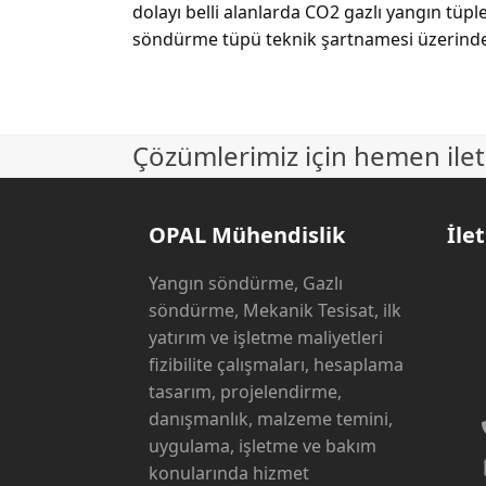
dolayı belli alanlarda CO
2
gazlı yangın tüple
söndürme tüpü teknik şartnamesi üzerinde ye
Çözümlerimiz için hemen ilet
OPAL Mühendislik
İlet
Yangın söndürme, Gazlı
söndürme, Mekanik Tesisat, ilk
yatırım ve işletme maliyetleri
fizibilite çalışmaları, hesaplama
tasarım, projelendirme,
danışmanlık, malzeme temini,
uygulama, işletme ve bakım
konularında hizmet