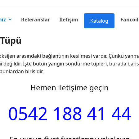
miz
Referanslar
İletişim
Fancoil
Katalog
 Tüpü
sijen arasındaki bağlantının kesilmesi vardır. Çünkü yanma o
değildir. İşte bütün yangın söndürme tüpleri, burada bahsed
unlardan birisidir.
Hemen iletişime geçin
0542 188 41 44