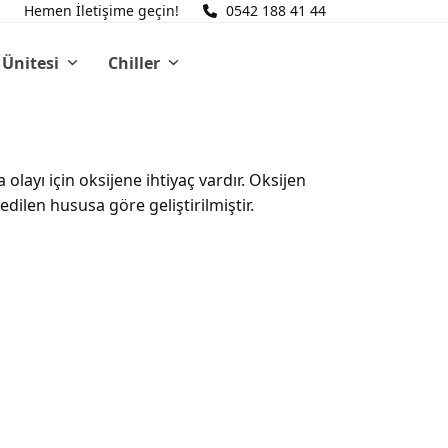
Hemen İletişime geçin!
0542 188 41 44
 Ünitesi
Chiller
layı için oksijene ihtiyaç vardır. Oksijen
ilen hususa göre geliştirilmiştir.