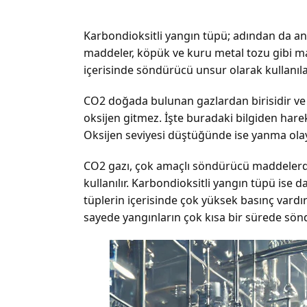
Karbondioksitli yangın tüpü; adından da an
maddeler, köpük ve kuru metal tozu gibi madd
içerisinde söndürücü unsur olarak kullanıl
CO
2
doğada bulunan gazlardan birisidir v
oksijen gitmez. İşte buradaki bilgiden hare
Oksijen seviyesi düştüğünde ise yanma olay
CO
2
gazı, çok amaçlı söndürücü maddelerden
kullanılır. Karbondioksitli yangın tüpü ise
tüplerin içerisinde çok yüksek basınç vardı
sayede yangınların çok kısa bir sürede sö